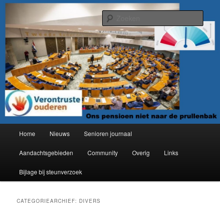
Spring
Spring
Organisatie van verontruste ouderen
naar
naar
Zoek
de
de
primaire
secundaire
Verontruste ouderen
inhoud
inhoud
Hoofdmenu
Home
Nieuws
Senioren journaal
Aandachtsgebieden
Community
Overig
Links
Bijlage bij steunverzoek
CATEGORIEARCHIEF:
DIVERS