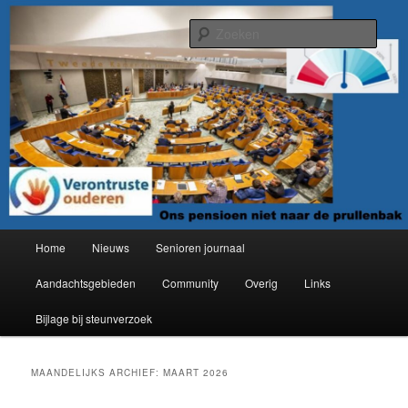
Spring
Spring
Organisatie van verontruste ouderen
naar
naar
Zoek
de
de
primaire
secundaire
Verontruste ouderen
inhoud
inhoud
Hoofdmenu
Home
Nieuws
Senioren journaal
Aandachtsgebieden
Community
Overig
Links
Bijlage bij steunverzoek
MAANDELIJKS ARCHIEF:
MAART 2026