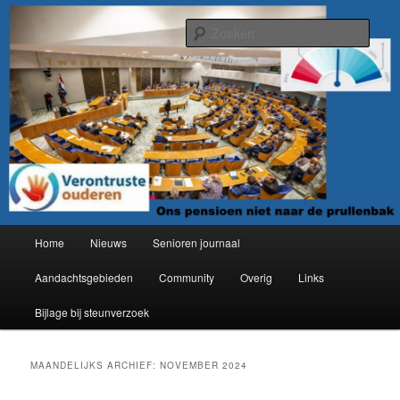
Spring
Spring
Organisatie van verontruste ouderen
naar
naar
Zoek
de
de
primaire
secundaire
Verontruste ouderen
inhoud
inhoud
Hoofdmenu
Home
Nieuws
Senioren journaal
Aandachtsgebieden
Community
Overig
Links
Bijlage bij steunverzoek
MAANDELIJKS ARCHIEF:
NOVEMBER 2024