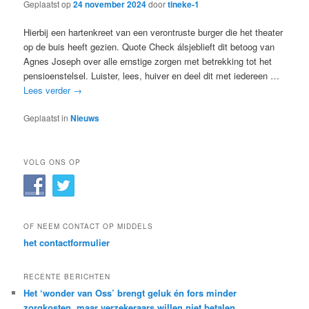
Geplaatst op
24 november 2024
door
tineke-1
Hierbij een hartenkreet van een verontruste burger die het theater
op de buis heeft gezien. Quote Check álsjeblieft dit betoog van
Agnes Joseph over alle ernstige zorgen met betrekking tot het
pensioenstelsel. Luister, lees, huiver en deel dit met iedereen …
Lees verder
→
Geplaatst in
Nieuws
VOLG ONS OP
OF NEEM CONTACT OP MIDDELS
het contactformulier
RECENTE BERICHTEN
Het ‘wonder van Oss’ brengt geluk én fors minder
zorgkosten, maar verzekeraars willen niet betalen.