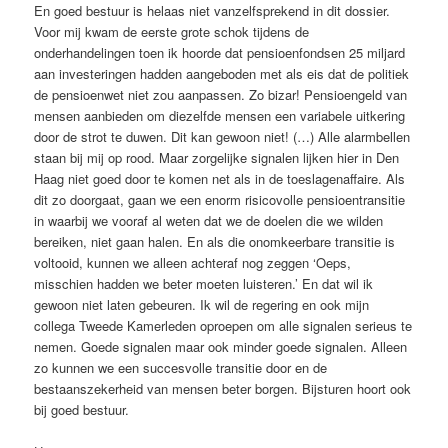
En goed bestuur is helaas niet vanzelfsprekend in dit dossier.
Voor mij kwam de eerste grote schok tijdens de
onderhandelingen toen ik hoorde dat pensioenfondsen 25 miljard
aan investeringen hadden aangeboden met als eis dat de politiek
de pensioenwet niet zou aanpassen. Zo bizar! Pensioengeld van
mensen aanbieden om diezelfde mensen een variabele uitkering
door de strot te duwen. Dit kan gewoon niet! (…) Alle alarmbellen
staan bij mij op rood. Maar zorgelijke signalen lijken hier in Den
Haag niet goed door te komen net als in de toeslagenaffaire. Als
dit zo doorgaat, gaan we een enorm risicovolle pensioentransitie
in waarbij we vooraf al weten dat we de doelen die we wilden
bereiken, niet gaan halen. En als die onomkeerbare transitie is
voltooid, kunnen we alleen achteraf nog zeggen ‘Oeps,
misschien hadden we beter moeten luisteren.’ En dat wil ik
gewoon niet laten gebeuren. Ik wil de regering en ook mijn
collega Tweede Kamerleden oproepen om alle signalen serieus te
nemen. Goede signalen maar ook minder goede signalen. Alleen
zo kunnen we een succesvolle transitie door en de
bestaanszekerheid van mensen beter borgen. Bijsturen hoort ook
bij goed bestuur.