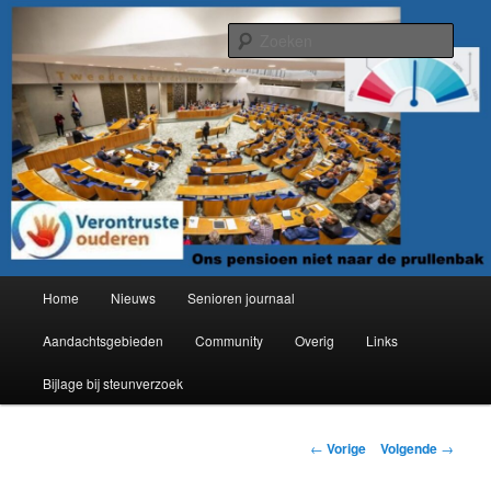
Spring
Organisatie van verontruste ouderen
naar
Zoek
de
primaire
Verontruste ouderen
inhoud
Hoofdmenu
Home
Nieuws
Senioren journaal
Aandachtsgebieden
Community
Overig
Links
Bijlage bij steunverzoek
Berichtnavigatie
←
Vorige
Volgende
→