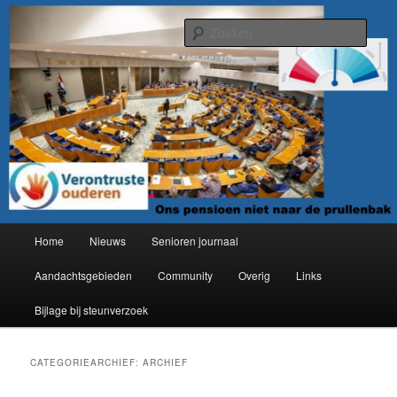
Spring
Spring
Organisatie van verontruste ouderen
naar
naar
Zoek
de
de
primaire
secundaire
Verontruste ouderen
inhoud
inhoud
Hoofdmenu
Home
Nieuws
Senioren journaal
Aandachtsgebieden
Community
Overig
Links
Bijlage bij steunverzoek
CATEGORIEARCHIEF:
ARCHIEF