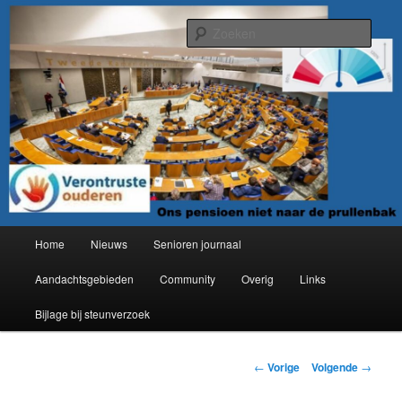
Spring
Organisatie van verontruste ouderen
naar
Zoek
de
primaire
Verontruste ouderen
inhoud
Hoofdmenu
Home
Nieuws
Senioren journaal
Aandachtsgebieden
Community
Overig
Links
Bijlage bij steunverzoek
Berichtnavigatie
←
Vorige
Volgende
→