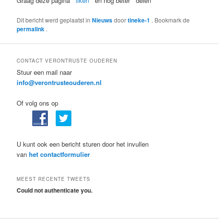
Graag deze pagina ”
liken
” en nog beter ” delen “
Dit bericht werd geplaatst in
Nieuws
door
tineke-1
. Bookmark de
permalink
.
CONTACT VERONTRUSTE OUDEREN
Stuur een mail naar
info@verontrusteouderen.nl
Of volg ons op
U kunt ook een bericht sturen door het invullen
van
het contactformulier
MEEST RECENTE TWEETS
Could not authenticate you.