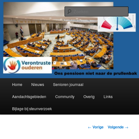
Spring
Organisatie van verontruste ouderen
naar
Zoek
de
primaire
Verontruste ouderen
inhoud
Hoofdmenu
Home
Nieuws
Senioren journaal
Aandachtsgebieden
Community
Overig
Links
Bijlage bij steunverzoek
Berichtnavigatie
←
Vorige
Volgende
→