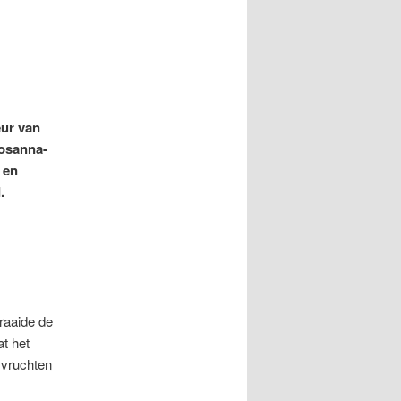
eur van
hosanna-
 en
.
raaide de
at het
 vruchten