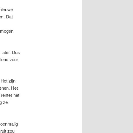
 nieuwe
em. Dat
n mogen
later. Dus
alend voor
Het zijn
enen. Het
rente) het
g ze
 toenmalig
ruit zou