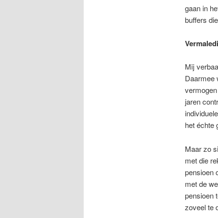
gaan in he
buffers di
Vermaledi
Mij verbaa
Daarmee w
vermogen d
jaren cont
individuel
het échte 
Maar zo si
met die re
pensioen 
met de wer
pensioen t
zoveel te