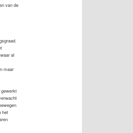
len van de
ngsgraad.
t
 waar al
een maar
k gewerkt
 verwacht
ebewegen
n het
jaren