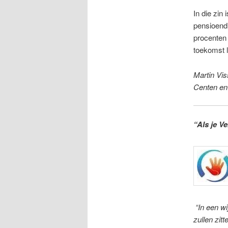
In die zin
pensioendi
procenten 
toekomst l
Martin Vis
Centen en
“Als je V
“In een w
zullen zitt