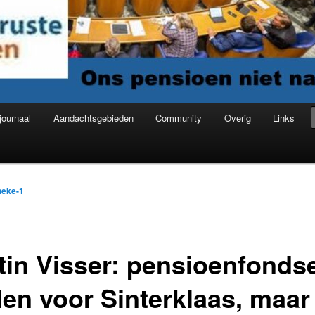
journaal
Aandachtsgebieden
Community
Overig
Links
neke-1
tin Visser: pensioenfonds
len voor Sinterklaas, maar