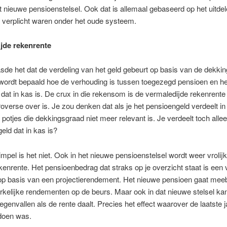
t nieuwe pensioenstelsel. Ook dat is allemaal gebaseerd op het uitde
e verplicht waren onder het oude systeem.
jde rekenrente
sde het dat de verdeling van het geld gebeurt op basis van de dekki
ordt bepaald hoe de verhouding is tussen toegezegd pensioen en he
at in kas is. De crux in die rekensom is de vermaledijde rekenrente
roverse over is. Je zou denken dat als je het pensioengeld verdeelt in
e potjes die dekkingsgraad niet meer relevant is. Je verdeelt toch all
geld dat in kas is?
mpel is het niet. Ook in het nieuwe pensioenstelsel wordt weer vrolij
kenrente. Het pensioenbedrag dat straks op je overzicht staat is een
op basis van een projectierendement. Het nieuwe pensioen gaat me
kelijke rendementen op de beurs. Maar ook in dat nieuwe stelsel ka
egenvallen als de rente daalt. Precies het effect waarover de laatste 
 doen was.