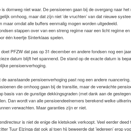
e is domweg niet waar. De pensioenen gaan bij de overgang naar het
gelijk omhoog, maar dat zijn niet ’de vruchten’ van dat nieuwe syste
en maar omdat alle buffers eenmalig mogen worden uitgedeeld.
ondsen stappen over van een streng regime naar een licht regime e
r één keertje Sinterklaas spelen.
 doet PFZW dat pas op 31 december en andere fondsen nog een jaar 
ecieze datum blijft het spannend. De stand op de exacte datum is bep
elijke pensioenverhoging.
t de aanstaande pensioenverhoging past nog een andere nuancering. 
nsioenen die omhoog gaan bij de transitie, maar de verwáchte pensio
op basis van de gunstige dekkingsgraden (met dank aan de gestegen 
len. Dan wordt van alle pensioendeelnemers berekend welke uitkerin
nnen verwachten. Maar garanties zijn er niet.
ndirecteur is niet de enige die kletskoek verkoopt. Veel eerder deed
tter Tuur Elzinga dat ook al toen hij beweerde dat ’iedereen’ erop voo