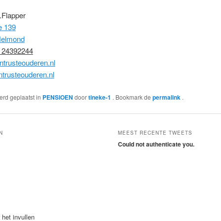
.Flapper
e 139
Helmond
 24392244
ntrusteouderen.nl
trusteouderen.nl
werd geplaatst in
PENSIOEN
door
tineke-1
. Bookmark de
permalink
.
N
MEEST RECENTE TWEETS
Could not authenticate you.
 het invullen