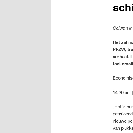
schi
Column in 
Het zal m
PFZW, tra
verhaal. I
toekomsti
Economis
14:30 uur 
„Het is su
pensioendi
nieuwe pen
van plukke