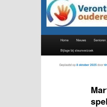
Hoofdmenu
Home
Nieuws
Senioren 
Bijlage bij steunverzoek
Geplaatst op
8 oktober 2025
door
ti
Mar
spe