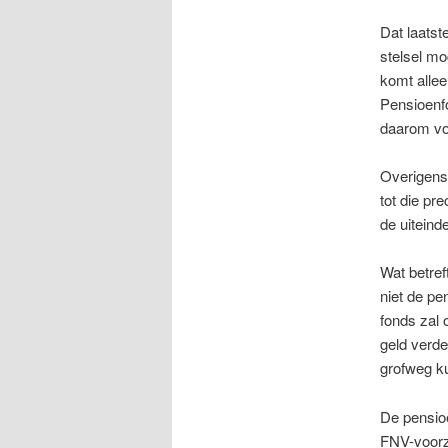
Dat laatst
stelsel mo
komt alle
Pensioenf
daarom voo
Overigens
tot die pr
de uiteind
Wat betref
niet de pe
fonds zal 
geld verde
grofweg ku
De pensioe
FNV-voorzi