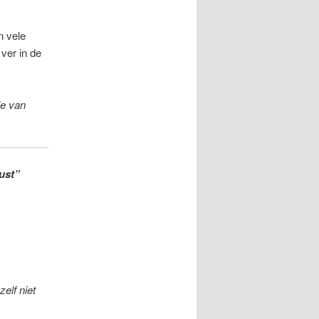
n vele
ver in de
ie van
ust”
elf niet