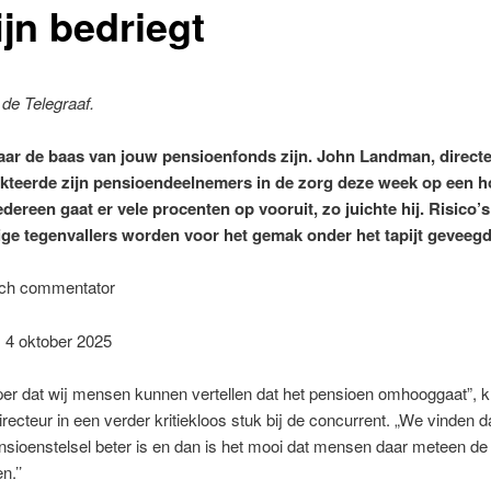
jn bedriegt
de Telegraaf.
aar de baas van jouw pensioenfonds zijn. John Landman, direct
kteerde zijn pensioendeelnemers in de zorg deze week op een 
edereen gaat er vele procenten op vooruit, zo juichte hij. Risico’s
ge tegenvallers worden voor het gemak onder het tapijt geveegd
ch commentator
| 4 oktober 2025
per dat wij mensen kunnen vertellen dat het pensioen omhooggaat”, k
recteur in een verder kritiekloos stuk bij de concurrent. „We vinden d
sioenstelsel beter is en dan is het mooi dat mensen daar meteen de
n.’’