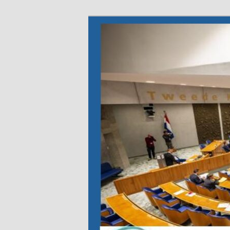
Spring
Organisatie van verontruste ou
naar
de
Verontruste 
primaire
inhoud