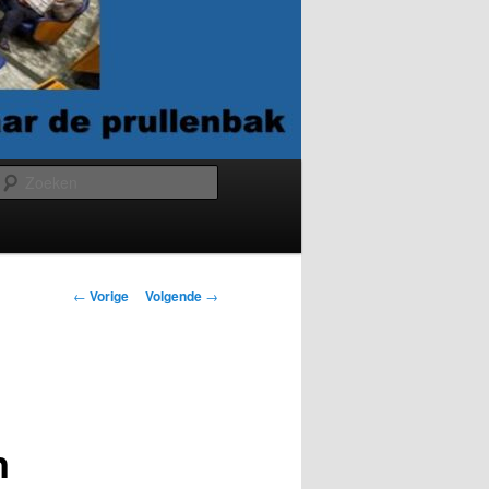
Zoeken
Berichtnavigatie
←
Vorige
Volgende
→
n