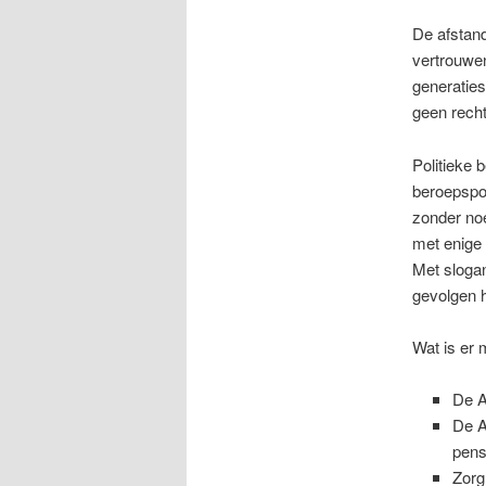
De afstand
vertrouwen
generaties
geen recht
Politieke 
beroepspol
zonder no
met enige 
Met slogan
gevolgen 
Wat is er 
De A
De A
pens
Zorg