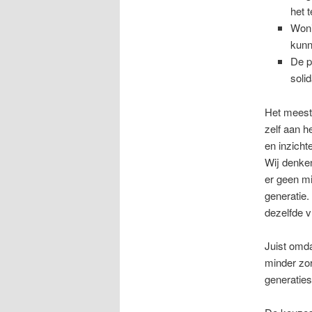
het t
Woni
kunn
De p
soli
Het meest 
zelf aan h
en inzichte
Wij denken
er geen mi
generatie.
dezelfde v
Juist omda
minder zor
generaties