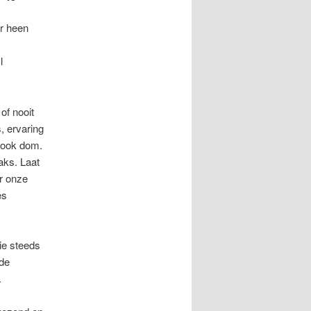
er heen
l
of nooit
, ervaring
s ook dom.
aks. Laat
or onze
es
ie steeds
nde
.