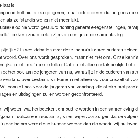
e laat is.
ngnood treft niet alleen jongeren, maar ook ouderen die nergens me
en als zelfstandig wonen niet meer lukt.
ublieke opinie wordt gestuurd richting generatie-tegenstellingen, terwij
dariteit de kern zou moeten zijn van een gezonde samenleving.
pijnlijke? In veel debatten over deze thema’s komen ouderen zelden 
et woord. Over ons wordt gesproken, maar niet mét ons. Onze kennis
n lijken niet meer mee te tellen. Dat is niet alleen onfatsoenlijk, het i
 echter ook aan de jongeren van nu, want zij zijn de ouderen van str
sverstand over bestaan: wij komen niet alleen op voor onszelf of vo
 Wij doen dit ook voor de jongeren van vandaag, die straks met preci
ragen en uitdagingen zullen worden geconfronteerd.
t wij weten wat het betekent om oud te worden in een samenleving d
gzaam, solidaire en sociaal is, willen wij ervoor zorgen dat de volge
 in een betere wereld oud kunnen worden dan die waarin wij nu leven