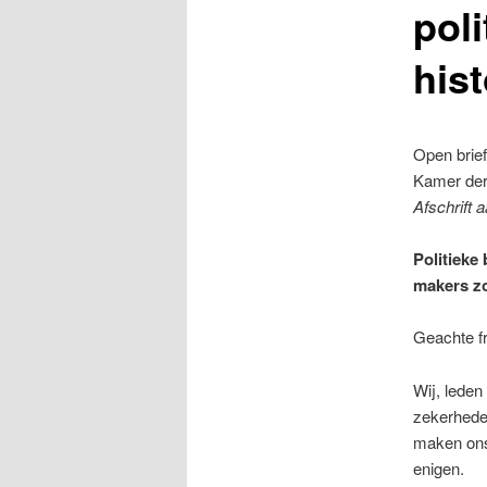
pol
hist
Open brief
Kamer der
Afschrift
Politieke 
makers zo
Geachte fr
Wij, leden
zekerheden
maken ons 
enigen.