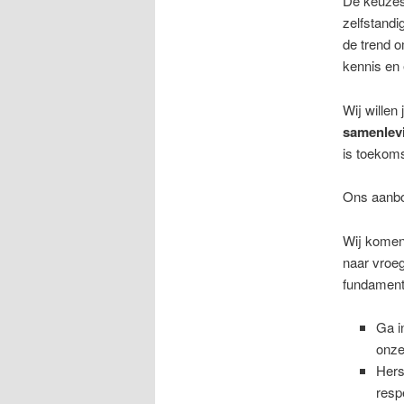
De keuzes
zelfstandi
de trend o
kennis en 
Wij willen
samenlevi
is toekoms
Ons aanbo
Wij komen 
naar vroeg
fundament
Ga i
onze
Hers
resp