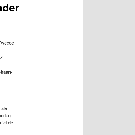
nder
e Tweede
AX
opbaan-
iale
boden,
niet de