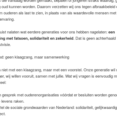
 die vandaag worden gemaakt, bepalen of jongeren straks waardig, 
g oud kunnen worden. Daarom verzetten wij ons tegen afbraakbeleid 
m ouderen als last te zien, in plaats van als waardevolle mensen met
ervaring.
 juist nalaten wat eerdere generaties voor ons hebben nagelaten:
een
ng met fatsoen, solidariteit en zekerheid
. Dat is geen achterhaald 
tvisie.
d: geen klaagzang, maar samenwerking
niet met een klaagzang, maar met een voorstel. Onze generatie wil n
er, wij willen vooruit, samen met jullie. Wat wij vragen is eenvoudig 
eel:
n gesprek met ouderenorganisaties vóórdat er besluiten worden gen
 levens raken.
tel de sociale grondwaarden van Nederland: solidariteit, gelijkwaardi
ect.