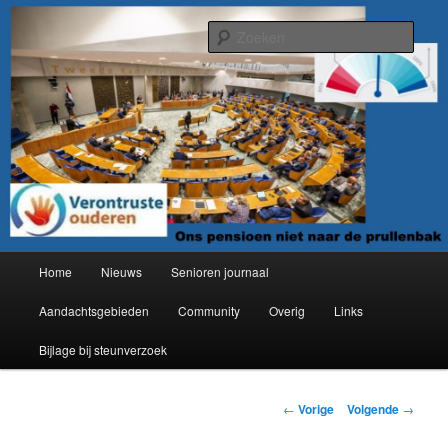
Spring
Organisatie van verontruste ouderen
naar
Zoek
de
primaire
Verontruste ouderen
inhoud
Hoofdmenu
Home
Nieuws
Senioren journaal
Aandachtsgebieden
Community
Overig
Links
Bijlage bij steunverzoek
Berichtnavigatie
←
Vorige
Volgende
→