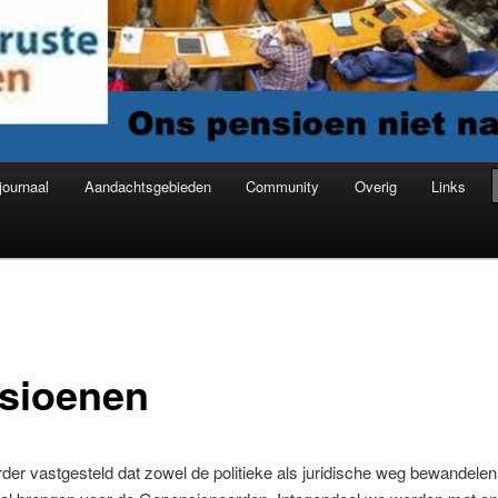
journaal
Aandachtsgebieden
Community
Overig
Links
sioenen
erder vastgesteld dat zowel de politieke als juridische weg bewandele