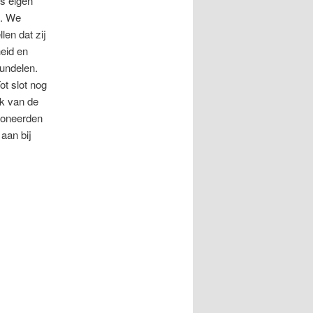
s eigen
n. We
len dat zij
heid en
undelen.
ot slot nog
ok van de
sioneerden
 aan bij