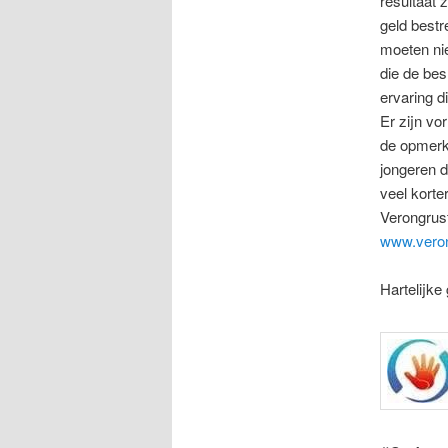
resultaat
geld bestr
moeten nie
die de bes
ervaring 
Er zijn vo
de opmerki
jongeren d
veel korter
Verongrust
www.veron
Hartelijke 