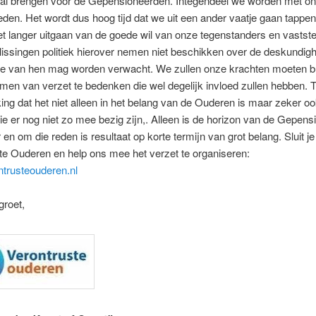
 zal brengen voor de Gepensioneerden. Integendeel we worden met on
eden. Het wordt dus hoog tijd dat we uit een ander vaatje gaan tappe
t langer uitgaan van de goede wil van onze tegenstanders en vaststel
lissingen politiek hierover nemen niet beschikken over de deskundig
die van hen mag worden verwacht. We zullen onze krachten moeten b
rmen van verzet te bedenken die wel degelijk invloed zullen hebben. T
ng dat het niet alleen in het belang van de Ouderen is maar zeker o
ie er nog niet zo mee bezig zijn,. Alleen is de horizon van de Gepen
 en om die reden is resultaat op korte termijn van grot belang. Sluit je
e Ouderen en help ons mee het verzet te organiseren:
trusteouderen.nl
groet,